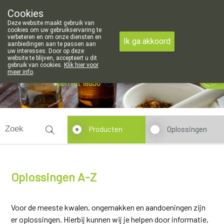
Cookies
Apotheek Meysen Leopoldsburg
Deze website maakt gebruik van
011/340400
cookies om uw gebruikservaring te
verbeteren en om onze diensten en
Ik ga akkoord
aanbiedingen aan te passen aan
uw interesses. Door op deze
website te blijven, accepteert u dit
gebruik van cookies.
Klik hier voor
meer info
.
Vandaag
open tot 18u30
Producten
Oplossingen
Oplossingen A-Z
Voor de meeste kwalen, ongemakken en aandoeningen zijn
er oplossingen. Hierbij kunnen wij je helpen door informatie,