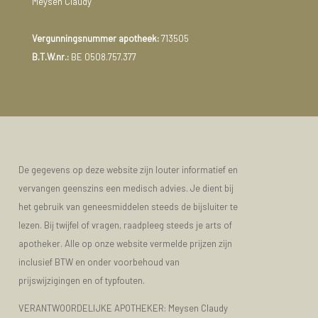
Meysen Claudy
Vergunningsnummer apotheek:
713505
B.T.W.nr.:
BE 0508.757.377
De gegevens op deze website zijn louter informatief en
vervangen geenszins een medisch advies. Je dient bij
het gebruik van geneesmiddelen steeds de bijsluiter te
lezen. Bij twijfel of vragen, raadpleeg steeds je arts of
apotheker. Alle op onze website vermelde prijzen zijn
inclusief BTW en onder voorbehoud van
prijswijzigingen en of typfouten.
VERANTWOORDELIJKE APOTHEKER: Meysen Claudy