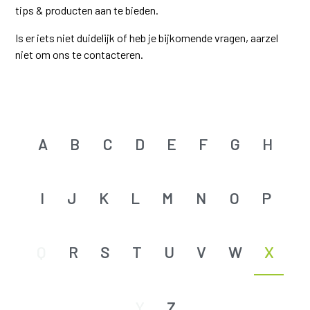
tips & producten aan te bieden.
Is er iets niet duidelijk of heb je bijkomende vragen, aarzel
niet om ons te contacteren.
A
B
C
D
E
F
G
H
I
J
K
L
M
N
O
P
Q
R
S
T
U
V
W
X
Y
Z