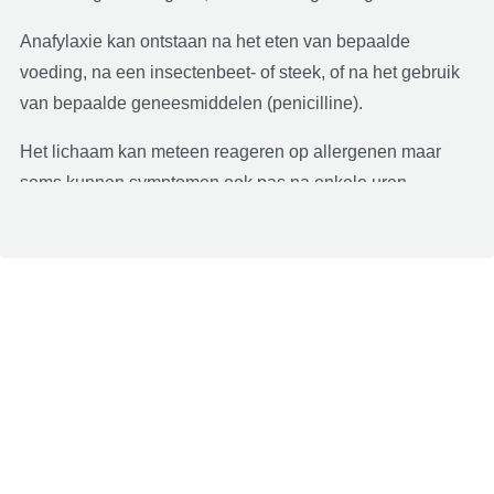
Anafylaxie kan ontstaan na het eten van bepaalde
voeding, na een insectenbeet- of steek, of na het gebruik
van bepaalde geneesmiddelen (penicilline).
Het lichaam kan meteen reageren op allergenen maar
soms kunnen symptomen ook pas na enkele uren
optreden. Hoe sneller de symptomen optreden, hoe
ernstiger het verloop.
In ernstige gevallen kan een anafylactische reactie
leiden tot een shock en dat is een levensbedreigende
situatie. De hulpdiensten moeten in dat geval meteen
verwittigd worden.
Personen met een ernstige allergie krijgen meestal een
adrenaline-pen
voorgeschreven. Dit is een injectiespuit