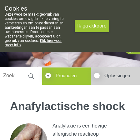
Cookies
Apotheek Meysen Leopoldsburg
Deze website maakt gebruik van
011/340400
cookies om uw gebruikservaring te
verbeteren en om onze diensten en
Ik ga akkoord
aanbiedingen aan te passen aan
uw interesses. Door op deze
website te blijven, accepteert u dit
gebruik van cookies.
Klik hier voor
Vandaag
Nu
gesloten
meer info
.
Producten
Oplossingen
Anafylactische shock
Anafylaxie is een hevige
allergische reactieop