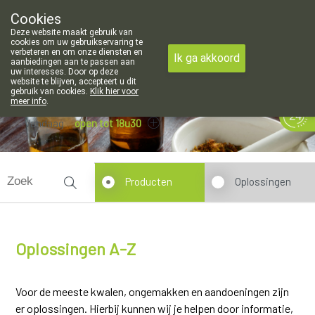
Cookies
Apotheek Meysen Leopoldsburg
Deze website maakt gebruik van
011/340400
cookies om uw gebruikservaring te
verbeteren en om onze diensten en
Ik ga akkoord
aanbiedingen aan te passen aan
uw interesses. Door op deze
website te blijven, accepteert u dit
gebruik van cookies.
Klik hier voor
meer info
.
Vandaag
open tot 18u30
Producten
Oplossingen
Oplossingen A-Z
Voor de meeste kwalen, ongemakken en aandoeningen zijn
er oplossingen. Hierbij kunnen wij je helpen door informatie,