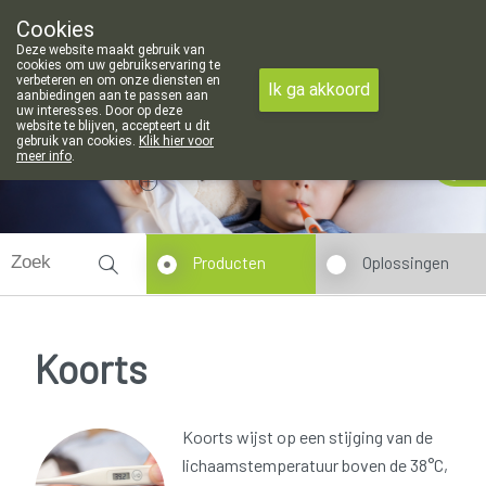
Cookies
Apotheek Meysen Leopoldsburg
Deze website maakt gebruik van
011/340400
cookies om uw gebruikservaring te
verbeteren en om onze diensten en
Ik ga akkoord
aanbiedingen aan te passen aan
uw interesses. Door op deze
website te blijven, accepteert u dit
gebruik van cookies.
Klik hier voor
Vandaag
Nu
gesloten
meer info
.
Producten
Oplossingen
Koorts
Koorts wijst op een stijging van de
lichaamstemperatuur boven de 38°C,