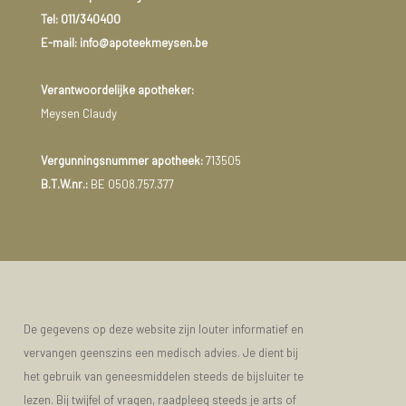
Tel:
011/340400
E-mail: info@apoteekmeysen.be
Verantwoordelijke apotheker:
Meysen Claudy
Vergunningsnummer apotheek:
713505
B.T.W.nr.:
BE 0508.757.377
De gegevens op deze website zijn louter informatief en
vervangen geenszins een medisch advies. Je dient bij
het gebruik van geneesmiddelen steeds de bijsluiter te
lezen. Bij twijfel of vragen, raadpleeg steeds je arts of