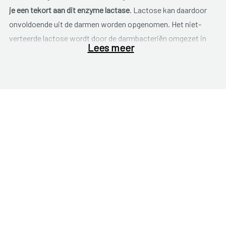
je een
tekort aan dit enzyme lactase
. Lactose kan daardoor
onvoldoende uit de darmen worden opgenomen. Het niet-
verteerde lactose wordt door de darmbacteriën omgezet in
Lees meer
zuren en gas.
Dit veroorzaakt o.a. buikpijn, winderigheid
of
(schuimende)
diarree
na het eten van normale porties
melkproducten. Het gebruik van kleine hoeveelheden lactose
geeft zelden reacties.
De behandeling voor lactose-intolerantie bestaat meestal uit
een
lactosearm dieet
. De meeste mensen met een lactose-
intolerantie kunnen een bepaalde hoeveelheid lactose
verdragen. Die hoeveelheid moet bepaald worden. Als je
systematisch alle melk- en zuivelproducten weglaat uit je
dieet, schrap je automatisch de belangrijkste bron van
calcium.
Begeleiding door een dietist is daarom erg
belangrijk bij het volgen van een lactosearm dieet.
Personen