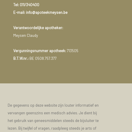
Tel:
011/340400
E-mail: info@apoteekmeysen.be
Verantwoordelijke apotheker:
Meysen Claudy
Vergunningsnummer apotheek:
713505
B.T.W.nr.:
BE 0508.757.377
De gegevens op deze website zijn louter informatief en
vervangen geenszins een medisch advies. Je dient bij
het gebruik van geneesmiddelen steeds de bijsluiter te
lezen. Bij twijfel of vragen, raadpleeg steeds je arts of