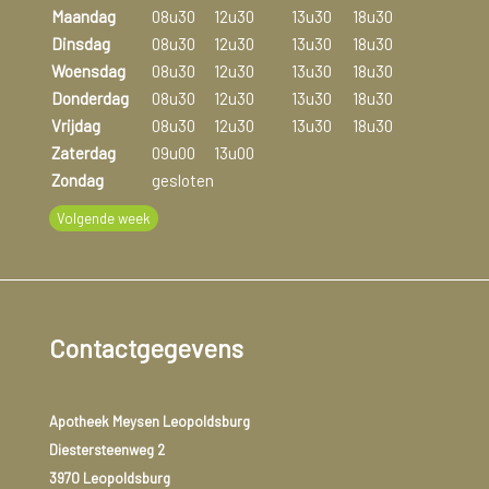
Maandag
08u30
12u30
13u30
18u30
reageert u tegen de eiwitten die in melk voorkomen.
Dinsdag
08u30
12u30
13u30
18u30
Woensdag
08u30
12u30
13u30
18u30
Donderdag
08u30
12u30
13u30
18u30
Vrijdag
08u30
12u30
13u30
18u30
Zaterdag
09u00
13u00
Zondag
gesloten
Volgende week
Contactgegevens
Apotheek Meysen Leopoldsburg
Diestersteenweg 2
3970 Leopoldsburg