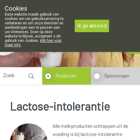
Cookies
Apotheek Meysen Leopoldsburg
Deze website maakt gebruik van
011/340400
cookies om uw gebruikservaring te
verbeteren en om onze diensten en
Ik ga akkoord
aanbiedingen aan te passen aan
uw interesses. Door op deze
website te blijven, accepteert u dit
gebruik van cookies.
Klik hier voor
meer info
.
Vandaag
gesloten
Producten
Oplossingen
Lactose-intolerantie
Alle melkproducten schrappen uit de
voeding is bij lactose-intolerantie