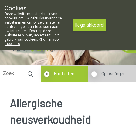
Cookies
Apotheek Meysen Leopoldsburg
Deze website maakt gebruik van
011/340400
cookies om uw gebruikservaring te
verbeteren en om onze diensten en
Ik ga akkoord
aanbiedingen aan te passen aan
uw interesses. Door op deze
website te blijven, accepteert u dit
gebruik van cookies.
Klik hier voor
meer info
.
Vandaag
gesloten
Producten
Oplossingen
Allergische
neusverkoudheid