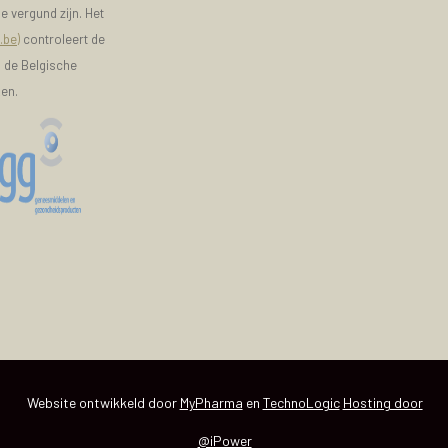
e vergund zijn. Het
.be)
controleert de
n de Belgische
ken.
Website ontwikkeld door
MyPharma
en
TechnoLogic
Hosting door
@iPower