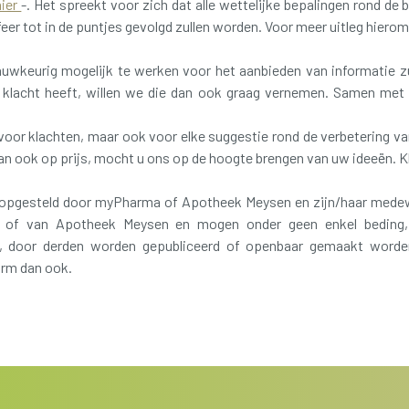
hier
-. Het spreekt voor zich dat alle wettelijke bepalingen rond de
eer tot in de puntjes gevolgd zullen worden. Voor meer uitleg hierom
wkeurig mogelijk te werken voor het aanbieden van informatie zull
en klacht heeft, willen we die dan ook graag vernemen. Samen me
 voor klachten, maar ook voor elke suggestie rond de verbetering va
dan ook op prijs, mocht u ons op de hoogte brengen van uw ideeën. K
jn opgesteld door myPharma of Apotheek Meysen en zijn/haar medew
of van Apotheek Meysen en mogen onder geen enkel beding, z
ng, door derden worden gepubliceerd of openbaar gemaakt word
rm dan ook.