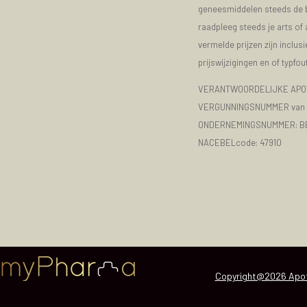
geneesmiddelen steeds de bijs
raadpleeg steeds je arts of
vermelde prijzen zijn inclu
prijswijzigingen en of typfou
VERANTWOORDELIJKE APOT
VERGUNNINGSNUMMER van d
ONDERNEMINGSNUMMER:
B
NACEBELcode: 47910
Copyright@2026 Apot