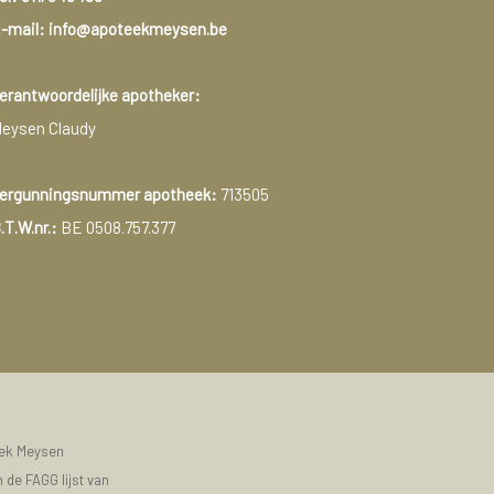
-mail: info@apoteekmeysen.be
erantwoordelijke apotheker:
eysen Claudy
ergunningsnummer apotheek:
713505
.T.W.nr.:
BE 0508.757.377
eek Meysen
 de FAGG lijst van