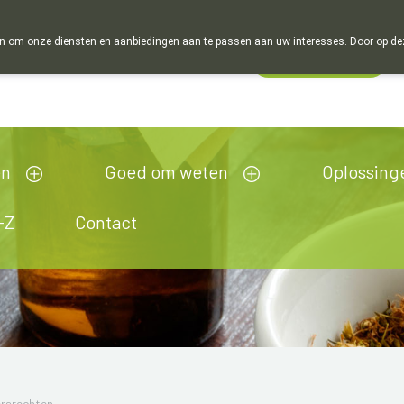
 om onze diensten en aanbiedingen aan te passen aan uw interesses. Door op deze w
Wachtdienst
esloten
en
Goed om weten
Oplossing
-Z
Contact
ersrechten