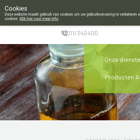
Cookies
Apotheek Meysen
Deze website maakt gebruik van cookies om uw gebruikservaring te verbeteren en
cookies.
Klik hier voor meer info
.
Leopoldsburg
g
011/340400
Onze dienst
Producten A
Je bent hier: Home >
Gebruik