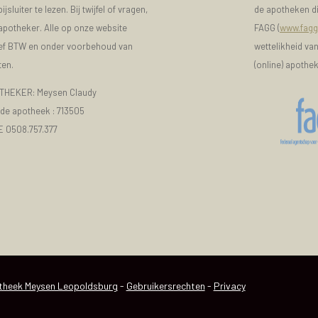
luiter te lezen. Bij twijfel of vragen,
de apotheken di
 apotheker. Alle op onze website
FAGG (
www.fagg
sief BTW en onder voorbehoud van
wettelikheid va
ten.
(online) apothe
HEKER: Meysen Claudy
e apotheek :
713505
E 0508.757.377
heek Meysen Leopoldsburg
-
Gebruikersrechten
-
Privacy