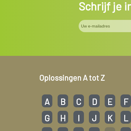
Schrijf je 
Oplossingen A tot Z
A
B
C
D
E
F
G
H
I
J
K
L