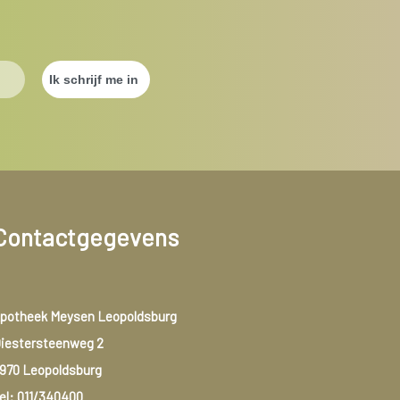
Contactgegevens
potheek Meysen Leopoldsburg
iestersteenweg 2
970 Leopoldsburg
el:
011/340400