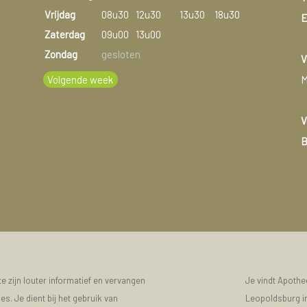
Vrijdag
08u30
12u30
13u30
18u30
E
Zaterdag
09u00
13u00
Zondag
gesloten
V
Volgende week
M
V
B
 zijn louter informatief en vervangen
Je vindt Apoth
s. Je dient bij het gebruik van
Leopoldsburg in