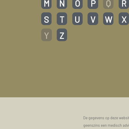
M
N
O
P
Q
R
S
T
U
V
W
X
Y
Z
De gegevens op deze website
geenszins een medisch advie