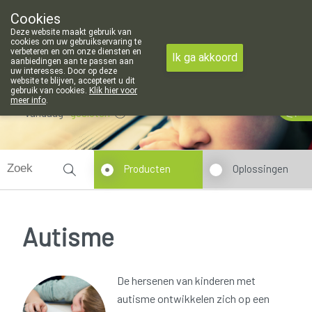
Cookies
Apotheek Meysen Leopoldsburg
Deze website maakt gebruik van
011/340400
cookies om uw gebruikservaring te
verbeteren en om onze diensten en
Ik ga akkoord
aanbiedingen aan te passen aan
uw interesses. Door op deze
website te blijven, accepteert u dit
gebruik van cookies.
Klik hier voor
meer info
.
Vandaag
gesloten
Producten
Oplossingen
Autisme
De hersenen van kinderen met
autisme ontwikkelen zich op een