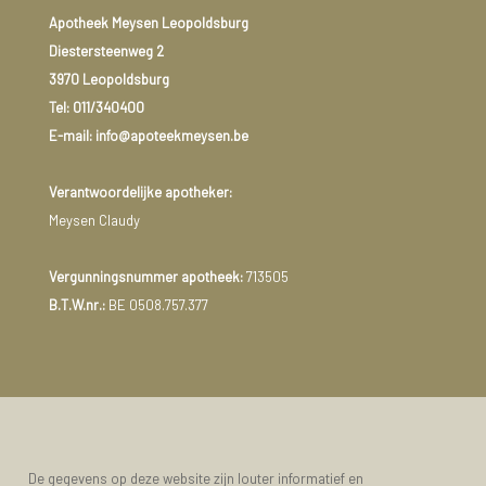
Apotheek Meysen Leopoldsburg
Diestersteenweg 2
3970 Leopoldsburg
Tel:
011/340400
E-mail: info@apoteekmeysen.be
Verantwoordelijke apotheker:
Meysen Claudy
Vergunningsnummer apotheek:
713505
B.T.W.nr.:
BE 0508.757.377
De gegevens op deze website zijn louter informatief en