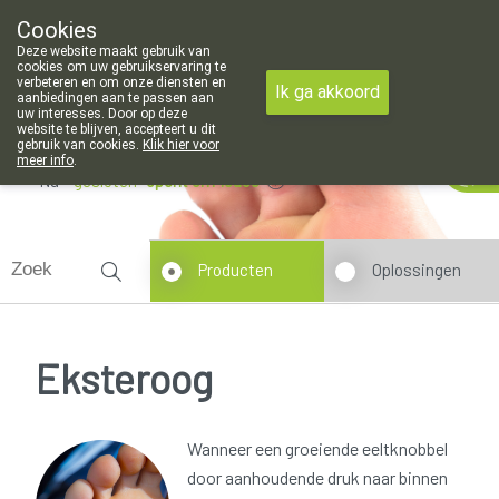
Cookies
Apotheek Meysen Leopoldsburg
Deze website maakt gebruik van
011/340400
cookies om uw gebruikservaring te
verbeteren en om onze diensten en
Ik ga akkoord
aanbiedingen aan te passen aan
uw interesses. Door op deze
website te blijven, accepteert u dit
gebruik van cookies.
Klik hier voor
meer info
.
Nu
gesloten
opent om 13u30
Producten
Oplossingen
Eksteroog
Wanneer een groeiende eeltknobbel
door aanhoudende druk naar binnen