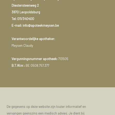
Diestersteenweg 2
3970 Leopoldsburg
Tel:
011/340400
E-mail: info@apoteekmeysen.be
Verantwoordelijke apotheker:
Meysen Claudy
Vergunningsnummer apotheek:
713505
B.T.W.nr.:
BE 0508.757.377
De gegevens op deze website zijn louter informatief en
vervangen geenszins een medisch advies. Je dient bij