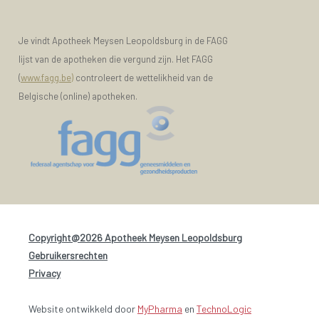
Je vindt Apotheek Meysen Leopoldsburg in de FAGG
lijst van de apotheken die vergund zijn. Het FAGG
(
www.fagg.be)
controleert de wettelikheid van de
Belgische (online) apotheken.
Copyright@2026 Apotheek Meysen Leopoldsburg
-
Gebruikersrechten
-
Privacy
Website ontwikkeld door
MyPharma
en
TechnoLogic