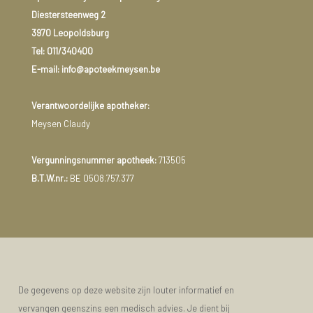
Diestersteenweg 2
3970 Leopoldsburg
Tel:
011/340400
E-mail: info@apoteekmeysen.be
Verantwoordelijke apotheker:
Meysen Claudy
Vergunningsnummer apotheek:
713505
B.T.W.nr.:
BE 0508.757.377
De gegevens op deze website zijn louter informatief en
vervangen geenszins een medisch advies. Je dient bij