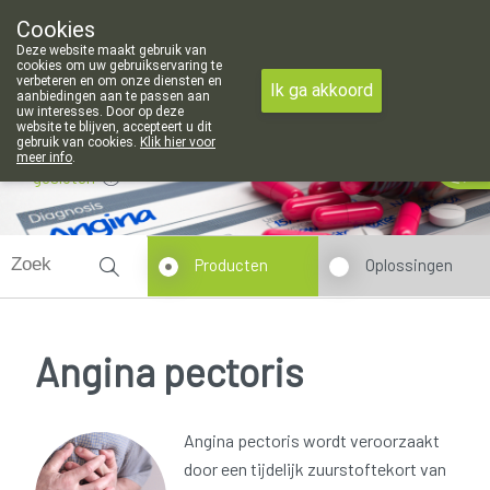
Cookies
Apotheek Meysen Leopoldsburg
Deze website maakt gebruik van
011/340400
cookies om uw gebruikservaring te
verbeteren en om onze diensten en
Ik ga akkoord
aanbiedingen aan te passen aan
uw interesses. Door op deze
website te blijven, accepteert u dit
gebruik van cookies.
Klik hier voor
meer info
.
gesloten
Producten
Oplossingen
Angina pectoris
Angina pectoris wordt veroorzaakt
door een tijdelijk zuurstoftekort van