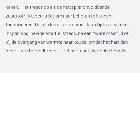
kaken. Het treedt op als de hartspier onvoldoende
zuurstofrijk bloed krijgt om naar behoren te kunnen
functioneren. De pijn komt voornamelijk op tijdens fysieke
inspanning, hevige emotie, stress, na een zware maaltijd of
bij de overgang van warmte naar koude, omdat het hart dan
meer zuurstof nodig heeft. Het hart gaat dan logischerwijs
sneller kloppen. De angor verdwijnt meestal vanzelf wanneer
de zuurstofbehoefte afneemt.