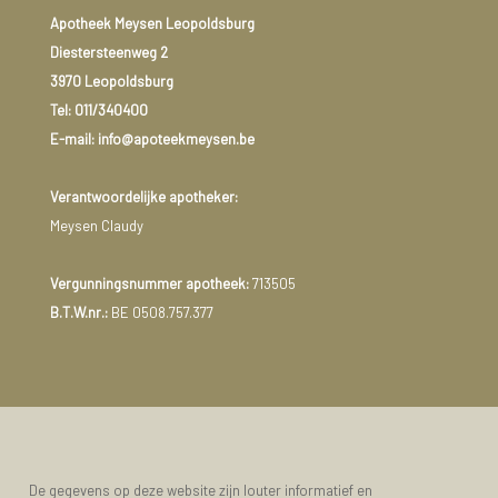
Apotheek Meysen Leopoldsburg
Diestersteenweg 2
3970 Leopoldsburg
Tel:
011/340400
E-mail: info@apoteekmeysen.be
Verantwoordelijke apotheker:
Meysen Claudy
Vergunningsnummer apotheek:
713505
B.T.W.nr.:
BE 0508.757.377
De gegevens op deze website zijn louter informatief en