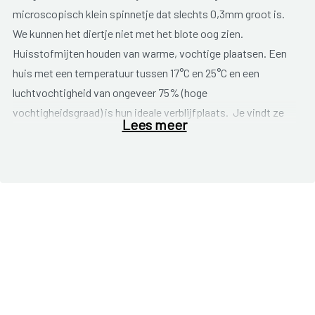
microscopisch klein spinnetje dat slechts 0,3mm groot is.
We kunnen het diertje niet met het blote oog zien.
Huisstofmijten houden van warme, vochtige plaatsen. Een
huis met een temperatuur tussen 17°C en 25°C en een
luchtvochtigheid van ongeveer 75% (hoge
vochtigheidsgraad) is hun ideale verblijfplaats. Je vindt ze
Lees meer
dan ook in elk huis. Ze verschuilen zich het liefst in stoffen
(lakens, matras, zetel, gordijnen, tapijten,enz.). De
textielvezels, waarin de mijt diep weggedoken zit, doen
dienst als bufferzone die de temperatuursschommelingen en
de wisselende vochtigheid en licht opvangt. De
huisstofmijten voeden zich daar met onze huidschilfers en
die van dieren. Hun lievelingsplekje is dan ook niet
verwonderlijk onze
slaapkamer
. In een bed leven soms wel
tienduizenden huisstofmijten.