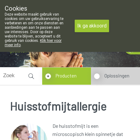
Cookies
Apotheek Meysen Leopoldsburg
Deze website maakt gebruik van
011/340400
cookies om uw gebruikservaring te
verbeteren en om onze diensten en
Ik ga akkoord
aanbiedingen aan te passen aan
uw interesses. Door op deze
website te blijven, accepteert u dit
gebruik van cookies.
Klik hier voor
meer info
.
gesloten
Producten
Oplossingen
Huisstofmijtallergie
De huisstofmijt is een
microscopisch klein spinnetje dat