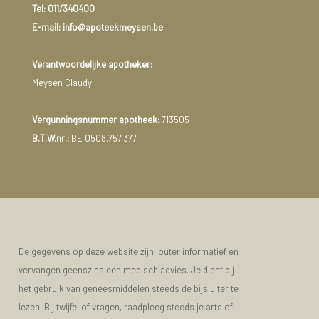
Tel:
011/340400
E-mail: info@apoteekmeysen.be
Verantwoordelijke apotheker:
Meysen Claudy
Vergunningsnummer apotheek:
713505
B.T.W.nr.:
BE 0508.757.377
De gegevens op deze website zijn louter informatief en
vervangen geenszins een medisch advies. Je dient bij
het gebruik van geneesmiddelen steeds de bijsluiter te
lezen. Bij twijfel of vragen, raadpleeg steeds je arts of