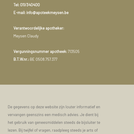
Tel:
011/340400
E-mail: info@apoteekmeysen.be
Verantwoordelijke apotheker:
Meysen Claudy
Vergunningsnummer apotheek:
713505
B.T.W.nr.:
BE 0508.757.377
De gegevens op deze website zijn louter informatief en
vervangen geenszins een medisch advies. Je dient bij
het gebruik van geneesmiddelen steeds de bijsluiter te
lezen. Bij twijfel of vragen, raadpleeg steeds je arts of