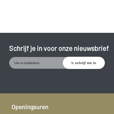
Een eileiderontsteking moet steeds behandeld worden.
Zonder tijdige behandeling kunnen de eileiders beschadigd
raken. Door vorming van littekenweefsel kunnen de eileiders
afgesloten raken. Hierdoor verhoogt het risico op een
buitenbaarmoederlijke zwangerschap en onvruchtbaarheid.
Schrijf je in voor onze nieuwsbrief
Openingsuren