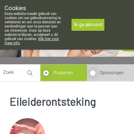
Cookies
Apotheek Meysen Leopoldsburg
Deze website maakt gebruik van
011/340400
cookies om uw gebruikservaring te
verbeteren en om onze diensten en
Ik ga akkoord
aanbiedingen aan te passen aan
uw interesses. Door op deze
website te blijven, accepteert u dit
gebruik van cookies.
Klik hier voor
meer info
.
gesloten
Producten
Oplossingen
Eileiderontsteking