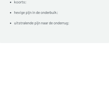
koorts;
hevige pijn in de onderbuik;
uitstralende pijn naar de onderrug;
abnormale vaginale afscheiding (hevig, andere kleur,
sterke geur);
pijn bij het vrijen;
bloedverlies na het vrijen;
pijn bij het plassen;
onregelmatige bloedingen.
De symptomen kunnen snel optreden en hevig zijn. In
sommige gevallen zijn klachten echter licht of verlopen ze
sluimerend, zodat de ontsteking onopgemerkt blijft.