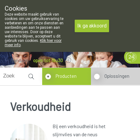
Cookies
Apotheek Meysen Leopoldsburg
Deze website maakt gebruik van
011/340400
cookies om uw gebruikservaring te
verbeteren en om onze diensten en
Ik ga akkoord
aanbiedingen aan te passen aan
uw interesses. Door op deze
website te blijven, accepteert u dit
gebruik van cookies.
Klik hier voor
meer info
.
Vandaag
open tot 18u30
Producten
Oplossingen
Verkoudheid
Bij een verkoudheid is het
slijmvlies van de neus