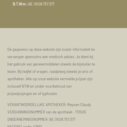
B.T.W.nr.:
BE 0508.757.377
De gegevens op deze website zijn louter informatief en
vervangen geenszins een medisch advies. Je dient bij
het gebruik van geneesmiddelen steeds de bijsluiter te
lezen. Bij twijfel of vragen, raadpleeg steeds je arts of
apotheker. Alle op onze website vermelde prijzen zijn
inclusief BTW en onder voorbehoud van
prijswijzigingen en of typfouten.
VERANTWOORDELIJKE APOTHEKER: Meysen Claudy
VERGUNNINGSNUMMER van de apotheek :
713505
ONDERNEMINGSNUMMER:
BE 0508.757.377
NACEBELcode: 47910