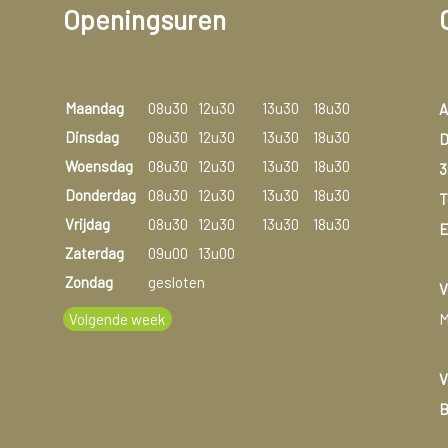
Openingsuren
Maandag
08u30
12u30
13u30
18u30
A
Dinsdag
08u30
12u30
13u30
18u30
D
Woensdag
08u30
12u30
13u30
18u30
3
Donderdag
08u30
12u30
13u30
18u30
T
Vrijdag
08u30
12u30
13u30
18u30
E
Zaterdag
09u00
13u00
Zondag
gesloten
V
Volgende week
M
V
B