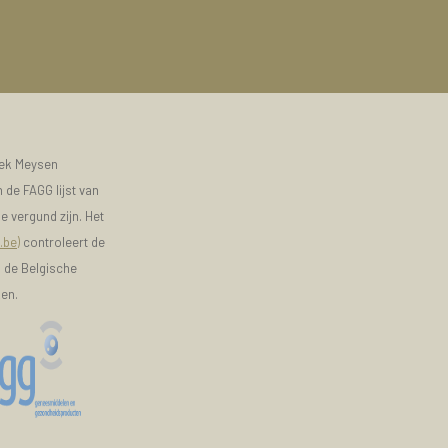
eek Meysen
 de FAGG lijst van
e vergund zijn. Het
.be)
controleert de
n de Belgische
ken.