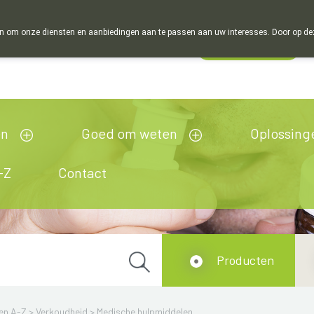
 om onze diensten en aanbiedingen aan te passen aan uw interesses. Door op deze w
Wachtdienst
Vandaag
Nu
gesloten
en
Goed om weten
Oplossing
-Z
Contact
Producten
en A-Z
>
Verkoudheid
>
Medische hulpmiddelen