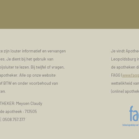
 zijn louter informatief en vervangen
Je vindt Apoth
s. Je dient bij het gebruik van
Leopoldsburg in
luiter te lezen. Bij twijfel of vragen,
de apotheken di
 apotheker. Alle op onze website
FAGG (
www.fagg
sief BTW en onder voorbehoud van
wettelikheid va
ten.
(online) apothe
HEKER: Meysen Claudy
e apotheek :
713505
E 0508.757.377