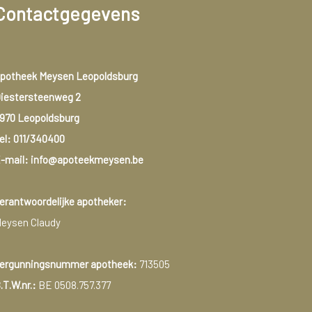
Contactgegevens
potheek Meysen Leopoldsburg
iestersteenweg 2
970 Leopoldsburg
el:
011/340400
-mail: info@apoteekmeysen.be
erantwoordelijke apotheker:
eysen Claudy
ergunningsnummer apotheek:
713505
.T.W.nr.:
BE 0508.757.377