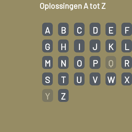
Oplossingen A tot Z
A
B
C
D
E
F
G
H
I
J
K
L
M
N
O
P
Q
R
S
T
U
V
W
X
Y
Z