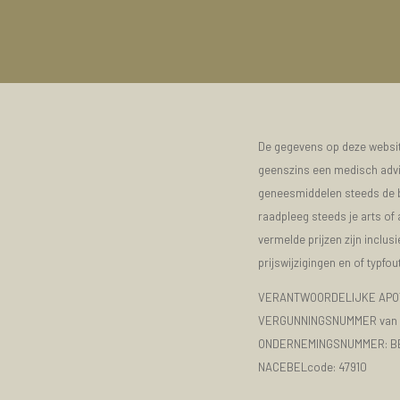
De gegevens op deze website
geenszins een medisch advie
geneesmiddelen steeds de bijs
raadpleeg steeds je arts of
vermelde prijzen zijn inclu
prijswijzigingen en of typfou
VERANTWOORDELIJKE APOT
VERGUNNINGSNUMMER van d
ONDERNEMINGSNUMMER:
B
NACEBELcode: 47910