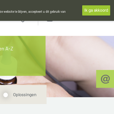
Ik ga akkoord
ebsite te blijven, accepteert u dit gebruik van
Aanmelden
en A-Z
Oplossingen