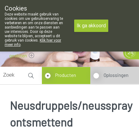
Cookies
Apotheek Meysen Leopoldsburg
Deze website maakt gebruik van
011/340400
cookies om uw gebruikservaring te
verbeteren en om onze diensten en
Ik ga akkoord
aanbiedingen aan te passen aan
uw interesses. Door op deze
website te blijven, accepteert u dit
gebruik van cookies.
Klik hier voor
meer info
.
gesloten
Producten
Oplossingen
Neusdruppels/neusspray
ontsmettend