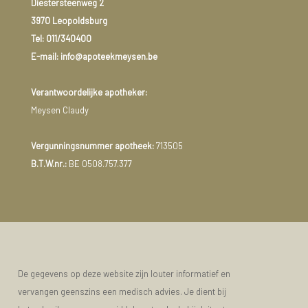
Diestersteenweg 2
3970 Leopoldsburg
Tel:
011/340400
E-mail: info@apoteekmeysen.be
Verantwoordelijke apotheker:
Meysen Claudy
Vergunningsnummer apotheek:
713505
B.T.W.nr.:
BE 0508.757.377
De gegevens op deze website zijn louter informatief en
vervangen geenszins een medisch advies. Je dient bij