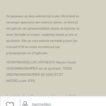
De gegevens op deze website zijn louter informatief en
vervangen geenszins een medisch advies. Je dient bij
het gebruik van geneesmiddelen steeds de bijsluiter te
lezen. Bij twijfel of vragen, raadpleeg steeds je arts of
apotheker. Alle op onze website vermelde prijzen zijn
inclusief BTW en onder voorbehoud van
prijswijzigingen en of typfouten.
VERANTWOORDELIJKE APOTHEKER: Meysen Claudy
VERGUNNINGSNUMMER van de apotheek :
713505
ONDERNEMINGSNUMMER:
BE 0508.757.377
NACEBELcode: 47910
Je vindt Apotheek Meysen Leopoldsburg in de FAGG
lijst van de apotheken die vergund zijn. Het FAGG
Aanmelden