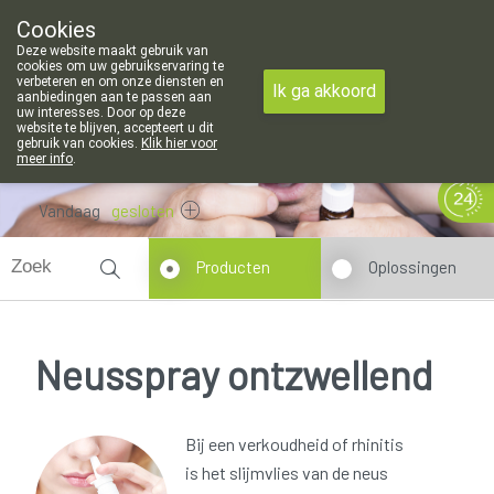
Cookies
Apotheek Meysen Leopoldsburg
Deze website maakt gebruik van
011/340400
cookies om uw gebruikservaring te
verbeteren en om onze diensten en
Ik ga akkoord
aanbiedingen aan te passen aan
uw interesses. Door op deze
website te blijven, accepteert u dit
gebruik van cookies.
Klik hier voor
meer info
.
Vandaag
gesloten
Producten
Oplossingen
Neusspray ontzwellend
Bij een verkoudheid of rhinitis
is het slijmvlies van de neus