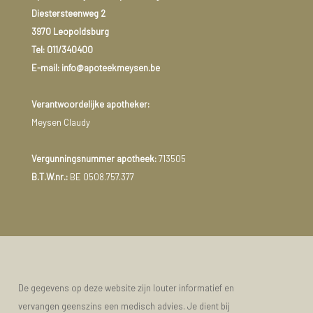
Diestersteenweg 2
3970 Leopoldsburg
Tel:
011/340400
E-mail: info@apoteekmeysen.be
Verantwoordelijke apotheker:
Meysen Claudy
Vergunningsnummer apotheek:
713505
B.T.W.nr.:
BE 0508.757.377
De gegevens op deze website zijn louter informatief en
vervangen geenszins een medisch advies. Je dient bij