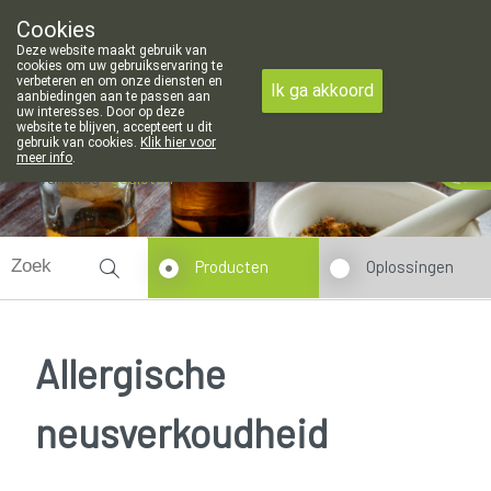
Cookies
Apotheek Meysen Leopoldsburg
Deze website maakt gebruik van
011/340400
cookies om uw gebruikservaring te
verbeteren en om onze diensten en
Ik ga akkoord
aanbiedingen aan te passen aan
uw interesses. Door op deze
website te blijven, accepteert u dit
gebruik van cookies.
Klik hier voor
meer info
.
Vandaag
gesloten
Producten
Oplossingen
Allergische
neusverkoudheid