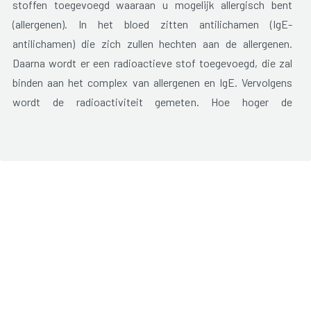
stoffen toegevoegd waaraan u mogelijk allergisch bent
(allergenen). In het bloed zitten antilichamen (IgE-
antilichamen) die zich zullen hechten aan de allergenen.
Daarna wordt er een radioactieve stof toegevoegd, die zal
binden aan het complex van allergenen en IgE. Vervolgens
wordt de radioactiviteit gemeten. Hoe hoger de
radioactiviteit, hoe ernstiger de allergie voor een bepaalde
stof is.
Huidtest
Er wordt een kleine hoeveelheid van de allergene stof in de
huid gespoten. Bij een allergie ontstaat er na korte tijd (15 tot
45 minuten)roodheid en zwelling.