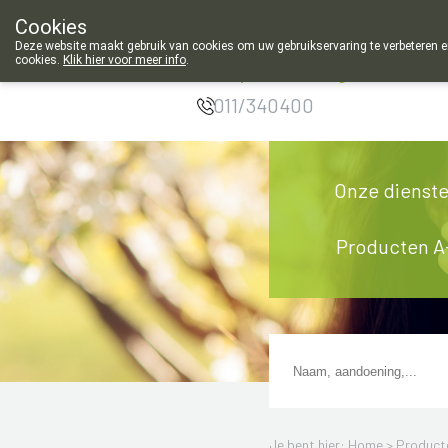
Cookies
Apotheek Meysen
Deze website maakt gebruik van cookies om uw gebruikservaring te verbeteren en
cookies.
Klik hier voor meer info
.
Leopoldsburg
g
011/340400
Onze dienst
Producten A
Je bent hier: Home >
Product