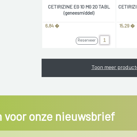
CETIRIZINE EG 10 MG 20 TABL
CETIRIZI
(geneesmiddel)
6,84 �
15,29 �
Reserveer
Toon meer product
in voor onze nieuwsbrief