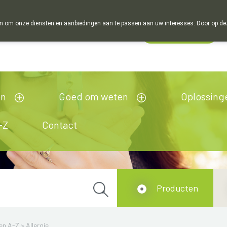
 om onze diensten en aanbiedingen aan te passen aan uw interesses. Door op deze w
Wachtdienst
esloten
en
Goed om weten
Oplossing
-Z
Contact
Producten
en A-Z
>
Allergie