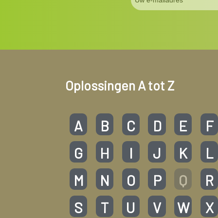
Oplossingen A tot Z
A
B
C
D
E
F
G
H
I
J
K
L
M
N
O
P
Q
R
S
T
U
V
W
X