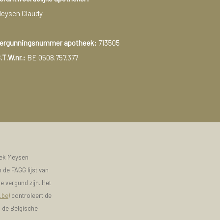
eysen Claudy
ergunningsnummer apotheek:
713505
.T.W.nr.:
BE 0508.757.377
eek Meysen
 de FAGG lijst van
e vergund zijn. Het
.be)
controleert de
n de Belgische