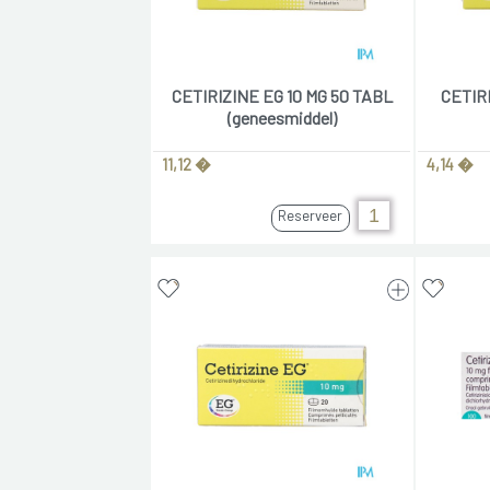
CETIRIZINE EG 10 MG 50 TABL
CETIRI
(geneesmiddel)
11,12 �
4,14 �
Reserveer