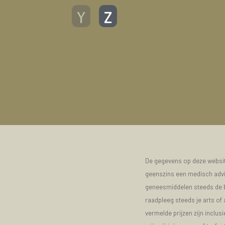
Y
Z
De gegevens op deze website
geenszins een medisch advie
geneesmiddelen steeds de bijs
raadpleeg steeds je arts of
vermelde prijzen zijn inclu