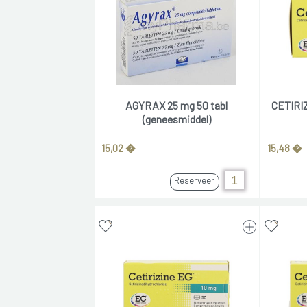
AGYRAX 25 mg 50 tabl
CETIRIZ
(geneesmiddel)
15,02 �
15,48 �
Reserveer