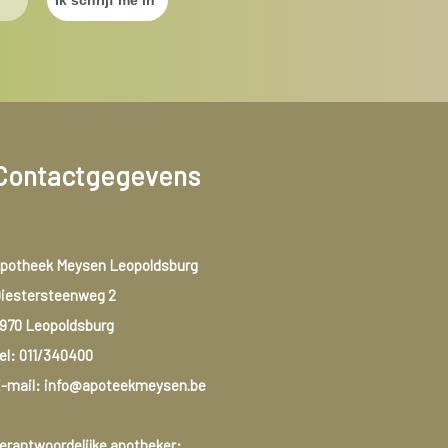
Contactgegevens
potheek Meysen Leopoldsburg
iestersteenweg 2
970 Leopoldsburg
el:
011/340400
-mail: info@apoteekmeysen.be
erantwoordelijke apotheker: