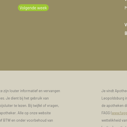
Volgende week
M
V
B
 zijn louter informatief en vervangen
Je vindt Apoth
s. Je dient bij het gebruik van
Leopoldsburg in
luiter te lezen. Bij twijfel of vragen,
de apotheken di
 apotheker. Alle op onze website
FAGG (
www.fagg
sief BTW en onder voorbehoud van
wettelikheid va