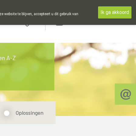
Ik ga akkoord
ebsite te blijven, accepteert u dit gebruik van
Aanmelden
en A-Z
Oplossingen