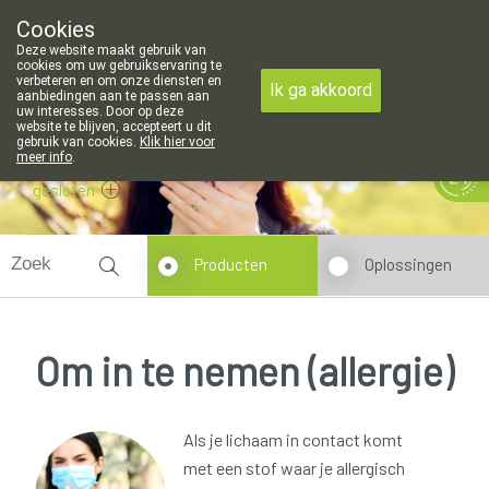
Cookies
Apotheek Meysen Leopoldsburg
Deze website maakt gebruik van
011/340400
cookies om uw gebruikservaring te
verbeteren en om onze diensten en
Ik ga akkoord
aanbiedingen aan te passen aan
uw interesses. Door op deze
website te blijven, accepteert u dit
gebruik van cookies.
Klik hier voor
meer info
.
gesloten
Producten
Oplossingen
Om in te nemen (allergie)
Als je lichaam in contact komt
met een stof waar je allergisch