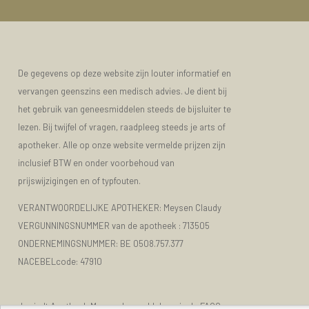
De gegevens op deze website zijn louter informatief en
vervangen geenszins een medisch advies. Je dient bij
het gebruik van geneesmiddelen steeds de bijsluiter te
lezen. Bij twijfel of vragen, raadpleeg steeds je arts of
apotheker. Alle op onze website vermelde prijzen zijn
inclusief BTW en onder voorbehoud van
prijswijzigingen en of typfouten.
VERANTWOORDELIJKE APOTHEKER: Meysen Claudy
VERGUNNINGSNUMMER van de apotheek :
713505
ONDERNEMINGSNUMMER:
BE 0508.757.377
NACEBELcode: 47910
Je vindt Apotheek Meysen Leopoldsburg in de FAGG