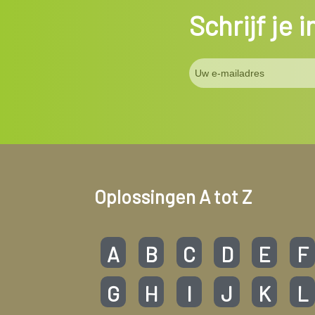
Schrijf je 
Oplossingen A tot Z
A
B
C
D
E
F
G
H
I
J
K
L