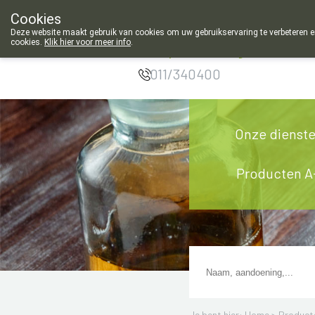
Cookies
Apotheek Meysen
Deze website maakt gebruik van cookies om uw gebruikservaring te verbeteren en
cookies.
Klik hier voor meer info
.
Leopoldsburg
011/340400
Onze dienst
Producten A
Je bent hier: Home >
Product