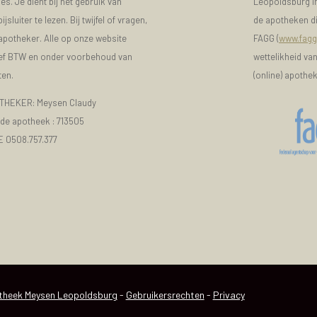
s. Je dient bij het gebruik van
Leopoldsburg in
luiter te lezen. Bij twijfel of vragen,
de apotheken di
 apotheker. Alle op onze website
FAGG (
www.fagg
sief BTW en onder voorbehoud van
wettelikheid va
ten.
(online) apothe
HEKER: Meysen Claudy
e apotheek :
713505
E 0508.757.377
heek Meysen Leopoldsburg
-
Gebruikersrechten
-
Privacy