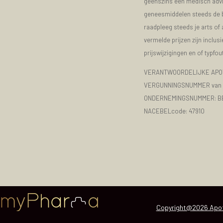
geenszins een medisch advie
geneesmiddelen steeds de bijs
raadpleeg steeds je arts of
vermelde prijzen zijn inclu
prijswijzigingen en of typfou
VERANTWOORDELIJKE APOT
VERGUNNINGSNUMMER van d
ONDERNEMINGSNUMMER:
B
NACEBELcode: 47910
Copyright@2026 Apot