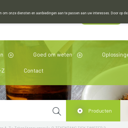
 om onze diensten en aanbiedingen aan te passen aan uw interesses. Door op deze w
Wachtdienst
Vandaag
Nu
gesloten
en
Goed om weten
Oplossing
-Z
Contact
Producten
en A-Z
>
Teken (tang+spray)
>
Q-TEKENTANG TICK TWISTER 2