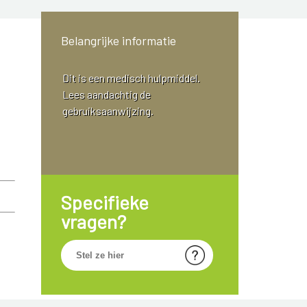
Belangrijke informatie
Dit is een medisch hulpmiddel.
Lees aandachtig de
gebruiksaanwijzing.
Specifieke
vragen?