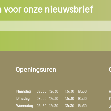
in voor onze nieuwsbrief
Openingsuren
Maandag
08u30
12u30
13u30
18u30
A
Dinsdag
08u30
12u30
13u30
18u30
D
Woensdag
08u30
12u30
13u30
18u30
3