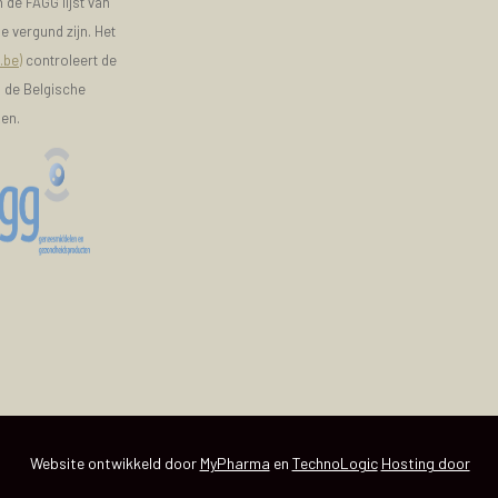
 de FAGG lijst van
e vergund zijn. Het
.be)
controleert de
n de Belgische
ken.
Website ontwikkeld door
MyPharma
en
TechnoLogic
Hosting door