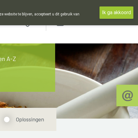
Ik ga akkoord
ebsite te blijven, accepteert u dit gebruik van
Aanmelden
en A-Z
Oplossingen