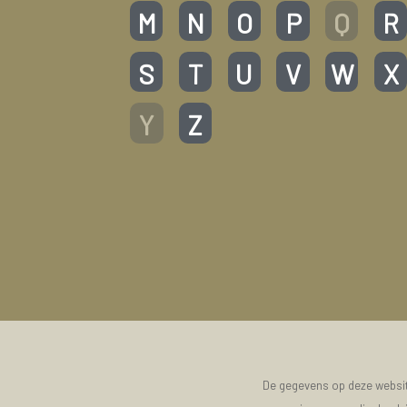
M
N
O
P
Q
R
S
T
U
V
W
X
Y
Z
De gegevens op deze website