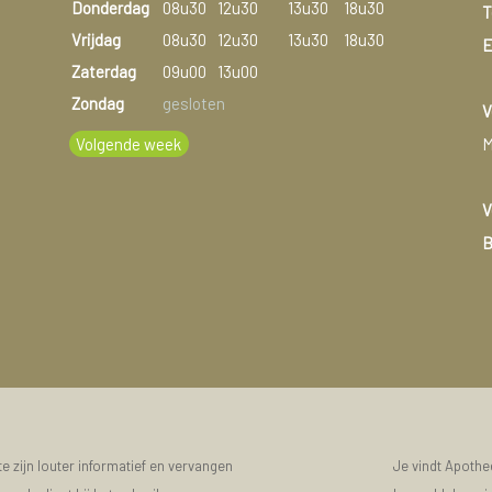
Donderdag
08u30
12u30
13u30
18u30
T
Vrijdag
08u30
12u30
13u30
18u30
E
Zaterdag
09u00
13u00
Zondag
gesloten
V
Volgende week
M
V
B
 zijn louter informatief en vervangen
Je vindt Apoth