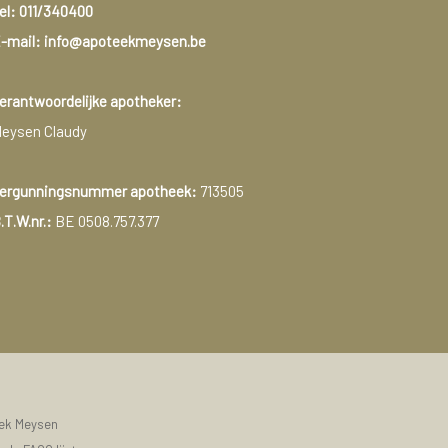
el:
011/340400
-mail: info@apoteekmeysen.be
erantwoordelijke apotheker:
eysen Claudy
ergunningsnummer apotheek:
713505
.T.W.nr.:
BE 0508.757.377
eek Meysen