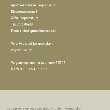
Apotheek Meysen Leopoldsburg
Diestersteenweg 2
3970 Leopoldsburg
Tel:
011/340400
E-mail: info@apoteekmeysen.be
Verantwoordelijke apotheker:
Meysen Claudy
Vergunningsnummer apotheek:
713505
B.T.W.nr.:
BE 0508.757.377
De gegevens op deze website zijn louter informatief en