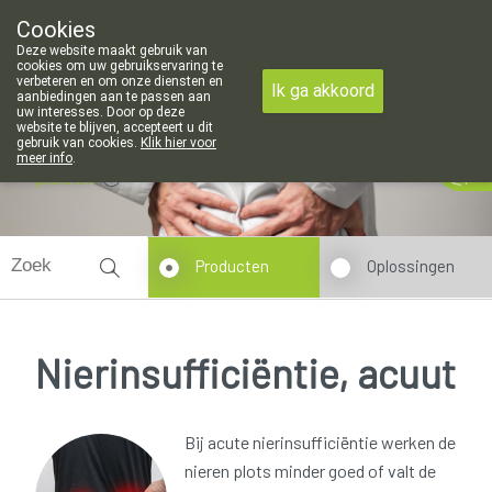
Cookies
Apotheek Meysen Leopoldsburg
Deze website maakt gebruik van
011/340400
cookies om uw gebruikservaring te
verbeteren en om onze diensten en
Ik ga akkoord
aanbiedingen aan te passen aan
uw interesses. Door op deze
website te blijven, accepteert u dit
gebruik van cookies.
Klik hier voor
meer info
.
gesloten
Producten
Oplossingen
Nierinsufficiëntie, acuut
Bij acute nierinsufficiëntie werken de
nieren plots minder goed of valt de