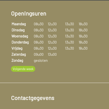
behandelen. De functie van de nier kan dan tijdelijk
overgenomen worden door een kunstnier. Bij veel patiënten
Openingsuren
zal de nierfunctie weer herstellen. Een deel van de patiënten
ontwikkelt chronische nierinsufficiëntie.
Maandag
08u30
12u30
13u30
18u30
Dinsdag
08u30
12u30
13u30
18u30
Woensdag
08u30
12u30
13u30
18u30
Donderdag
08u30
12u30
13u30
18u30
Vrijdag
08u30
12u30
13u30
18u30
Zaterdag
09u00
13u00
Zondag
gesloten
Volgende week
Contactgegevens