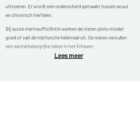
uitvoeren. Er wordt een onderscheid gemaakt tussen acuut
en chronisch nierfalen.
Bij acute nierinsufficiëntie werken de nieren plots minder
goed of valt de nierfunctie helemaal uit. De nieren vervullen
een aantal belangrijke taken in het lichaam:
Lees meer
het bloed zuiveren (tot 170 liter per dag);
urine produceren (afvalstoffen);
het vochtgehalte regelen;
regelen van de zuurtegraad (pH);
bloeddruk onder controle houden;
rol in de aanmaak van rode bloedcellen;